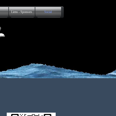
Liens - Sponsors
Social
L