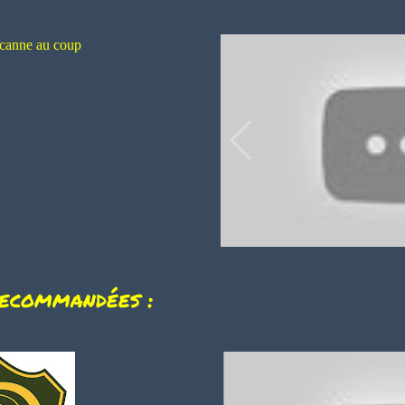
 canne au coup
recommandées :