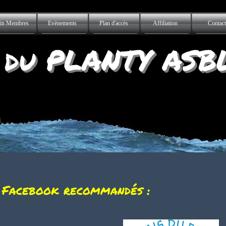
Sauter le menu
in Membres
Evènements
Plan d'accès
Affiliation
Contact
▼
▼
 du PLANTY ASB
 Facebook recommandés :