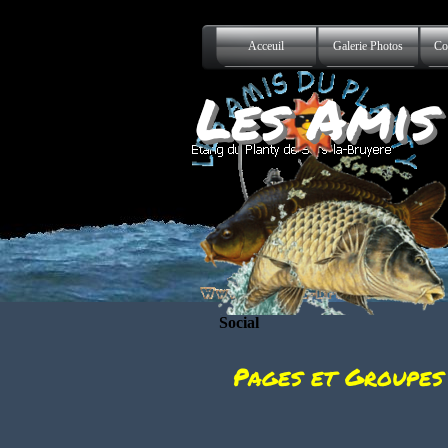
Aller au contenu
Acceuil
Galerie Photos
Co
Les Amis
Social
Pages et Groupes