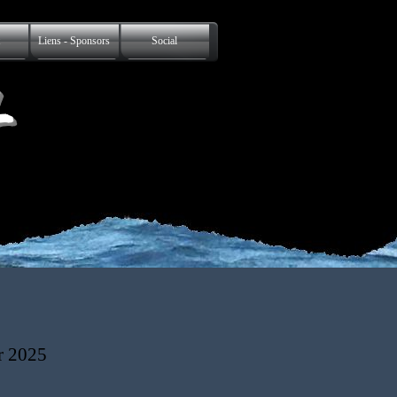
Liens - Sponsors
Social
L
r 2025