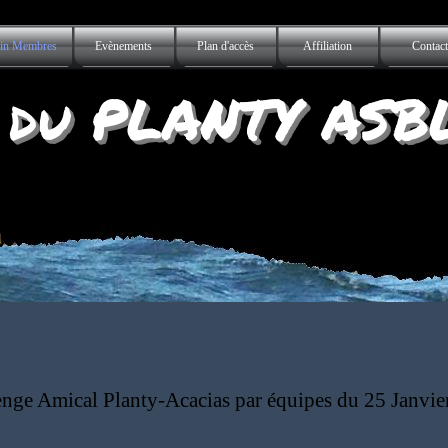
Sauter le menu
in Membres
Evènements
Plan d'accès
Affiliation
Contact
▼
▼
 du PLANTY ASB
enge Amical Planty-Acacias par équipes du 25 Janvie