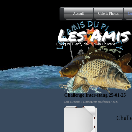
Aller au contenu
Acceuil
Galerie Photos
Co
Les Amis
Challenge Inter-étang 25-01-25
Coin Membres > Classements précédents > 2025
Chall