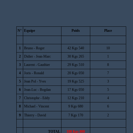
N°
Equipe
Poids
Place
1
Bruno - Roger
42 Kgs 540
10
2
Didier - Jean-Marc
30 Kgs 265
1
3
Laurent - Gauthier
29 Kgs 510
8
4
Joris - Ronald
20 Kgs 050
7
5
Jean Pol - Yves
19 Kgs 525
3
6
Jean-Luc - Bogdan
17 Kgs 050
5
7
Christophe - Eddy
12 Kgs 210
4
8
Michael - Vincent
9 Kgs 680
6
9
Thierry - David
7 Kgs 170
2
TOTAL
188 Kgs 000