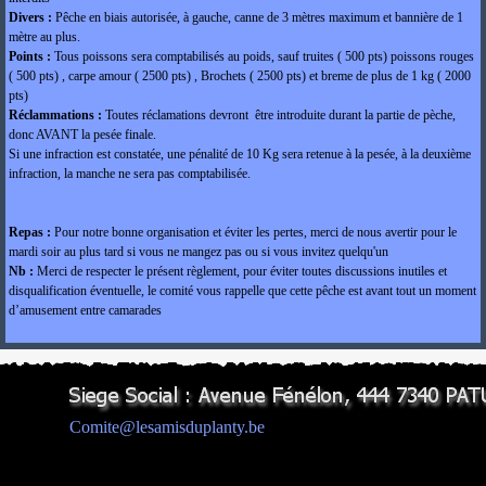
Divers :
Pêche en biais autorisée, à gauche, canne de 3 mètres maximum et bannière de 1
mètre au plus.
Points :
Tous poissons sera comptabilisés au poids, sauf truites ( 500 pts) poissons rouges
( 500 pts) , carpe amour ( 2500 pts) , Brochets ( 2500 pts) et breme de plus de 1 kg ( 2000
pts)
Réclammations :
Toutes réclamations devront être introduite durant la partie de pèche,
donc AVANT la pesée finale.
Si une infraction est constatée, une pénalité de 10 Kg sera retenue à la pesée, à la deuxième
infraction, la manche ne sera pas comptabilisée.
Repas :
Pour notre bonne organisation et éviter les pertes, merci de nous avertir pour le
mardi soir au plus tard si vous ne mangez pas ou si vous invitez quelqu'un
Nb :
Merci de respecter le présent règlement, pour éviter toutes discussions inutiles et
disqualification éventuelle, le comité vous rappelle que cette pêche est avant tout un moment
d’amusement entre camarades
Comite@lesamisduplanty.be