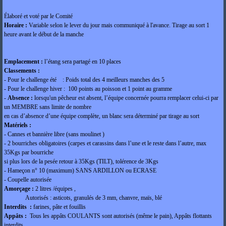
Élaboré et voté par le Comité
Horaire :
Variable selon le lever du jour mais communiqué à l'avance. Tirage au sort 1
heure avant le début de la manche
Emplacement :
l’étang sera partagé en 10 places
Classements :
- Pour le challenge été : Poids total des 4 meilleurs manches des 5
- Pour le challenge hiver : 100 points au poisson et 1 point au gramme
-
Absence :
lorsqu'un pêcheur est absent, l’équipe concernée pourra remplacer celui-ci par
un MEMBRE sans limite de nombre
en cas d’absence d’une équipe complète, un blanc sera déterminé par tirage au sort
Matériels :
- Cannes et bannière libre (sans moulinet )
- 2 bourriches obligatoires (carpes et carassins dans l’une et le reste dans l’autre, max
35Kgs par bourriche
si plus lors de la pesée retour à 35Kgs (TILT), tolérence de 3Kgs
- Hameçon n° 10 (maximum) SANS ARDILLON ou ECRASE
- Coupelle autorisée
Amorçage :
2 litres /équipes ,
Autorisés : asticots, granulés de 3 mm, chanvre, maïs, blé
Interdits :
farines, pâte et fouillis
Appâts :
Tous les appâts COULANTS sont autorisés (même le pain), Appâts flottants
interdits