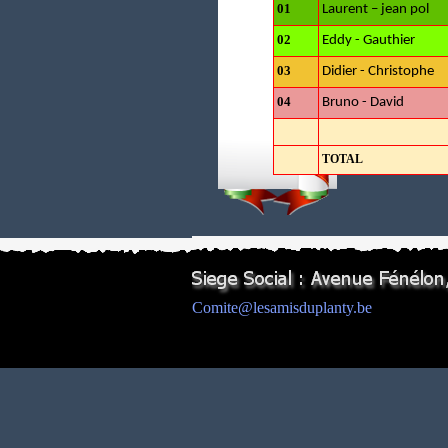
01
Laurent – jean pol
02
Eddy - Gauthier
03
Didier - Christophe
04
Bruno - David
TOTAL
Comite@lesamisduplanty.be
Retourner au contenu