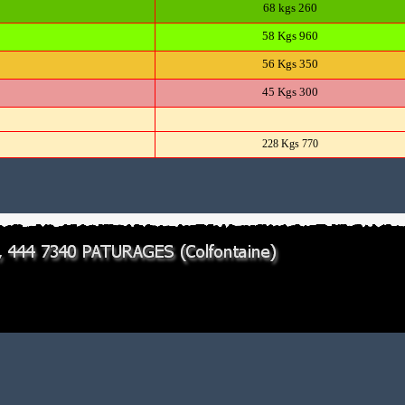
68 kgs 260
58 Kgs 960
56 Kgs 350
45 Kgs 300
228 Kgs 770