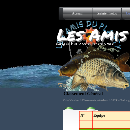
Aller au contenu
Acceuil
Galerie Photos
Co
Les Amis
Classement Général
Coin Membres > Classements précédents > 2019 > Challeng
N°
Equipe