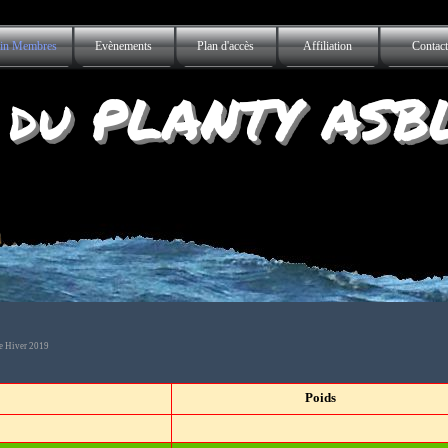
Sauter le menu
in Membres
Evènements
Plan d'accès
Affiliation
Contact
▼
▼
 du PLANTY ASB
e Hiver 2019
Poids