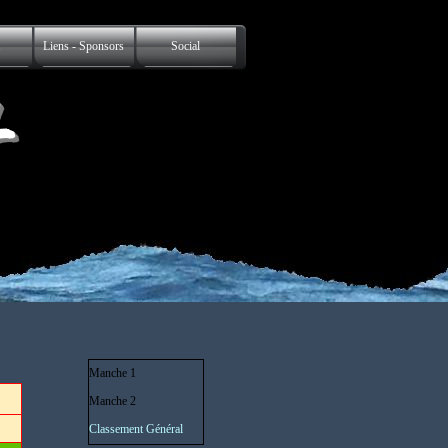
Liens - Sponsors
Social
L
Manche 1
Manche 2
Classement Général