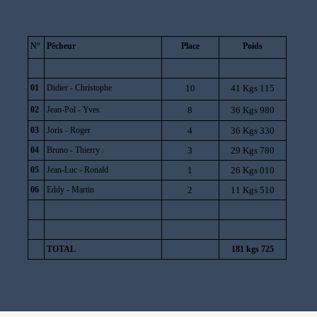
N°
Pêcheur
Place
Poids
01
D
idier - Christophe
10
41 Kgs 115
02
Jean-Pol - Yves
8
36 Kgs 980
03
Joris - Roger
4
36 Kgs 330
04
Bruno - Thierry
3
29 Kgs 780
05
Jean-Luc - Ronald
1
26 Kgs 010
06
Eddy - Martin
2
11 Kgs 510
TOTAL
181 kgs 725