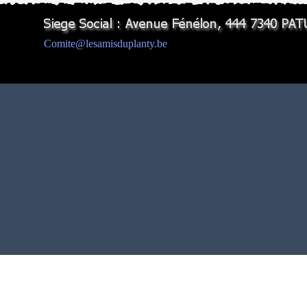
Comite@lesamisduplanty.be
Retourner au contenu